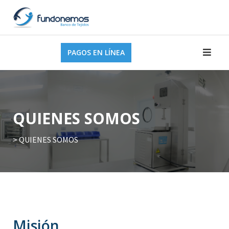
Saltar
al
contenido
PAGOS EN LÍNEA
QUIENES SOMOS
>
QUIENES SOMOS
Misión